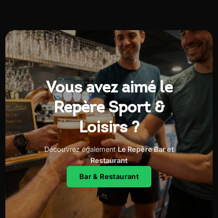
Vous avez aimé le
Repère Sport &
Loisirs ?
Découvrez également
Le Repère Bar et
Restaurant
Bar & Restaurant