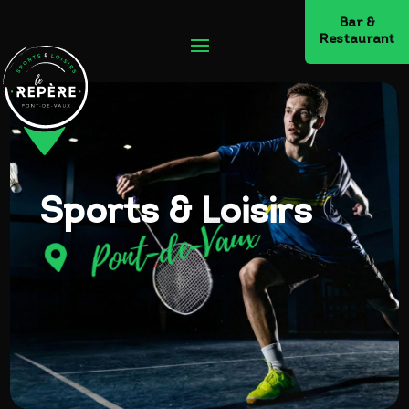
Bar &
Restaurant
Sports & Loisirs
Pont-de-Vaux
