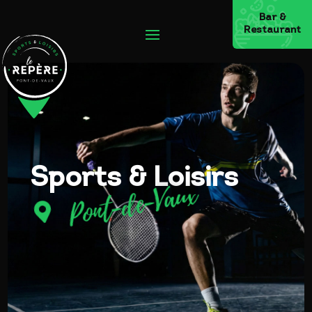
Bar &
Restaurant
Sports & Loisirs
Pont-de-Vaux
