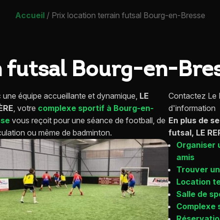
Accueil
/
Prix location terrain futsal Bourg-en-Bresse
in futsal Bourg-en-Bre
 une équipe accueillante et dynamique,
LE
Contactez Le 
ÈRE
, votre
complexe sportif à Bourg-en-
d'information
sse
vous reçoit pour une séance de football, de
En plus de se
ulation ou même de badminton.
futsal, LE R
Organiser 
amis
Trouver un 
Location te
Salle de sp
Complexe s
Réservatio