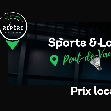
Sports & Lo
Pont-de-Va

Prix loc