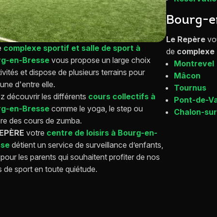
Bourg-e
Le Repère
vou
e
complexe sportif et salle de sport à
de
complexe 
rg-en-Bresse
vous propose un large choix
Montrevel
ivités et dispose de plusieurs terrains pour
Mâcon
une d'entre elle.
Tournus
z découvrir les différents
cours collectifs à
Pont-de-V
rg-en-Bresse
comme le yoga, le step ou
Chalon-su
re des cours de zumba.
REPÈRE
votre
centre de loisirs à Bourg-en-
sse
détient un service de surveillance d’enfants,
 pour les parents qui souhaitent profiter de nos
s de sport en toute quiétude.