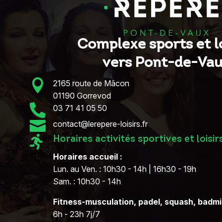
Complexe sports et lo
vers Pont-de-Va

2165 route de Mâcon
01190 Gorrevod

03 71 41 05 50

contact@lerepere-loisirs.fr

Horaires activités sportives et loisir
Horaires accueil :
Lun. au Ven. : 10h30 - 14h | 16h30 - 19h
Sam. : 10h30 - 14h
Fitness-musculation, padel, squash, badmin
6h - 23h 7j/7