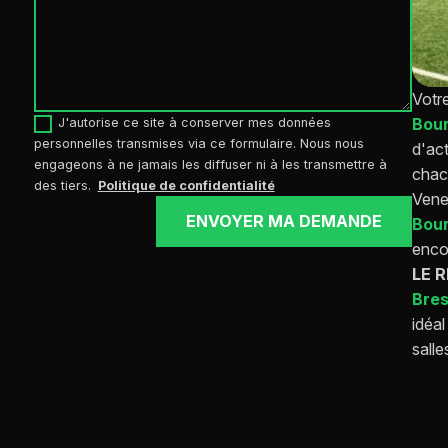
Votr
Bou
J'autorise ce site à conserver mes données
personnelles transmises via ce formulaire. Nous nous
d'act
engageons à ne jamais les diffuser ni à les transmettre à
chac
des tiers.
Politique de confidentialité
Vene
ENVOYER MA DEMANDE
Bou
enco
LE 
Bre
idéal
salle