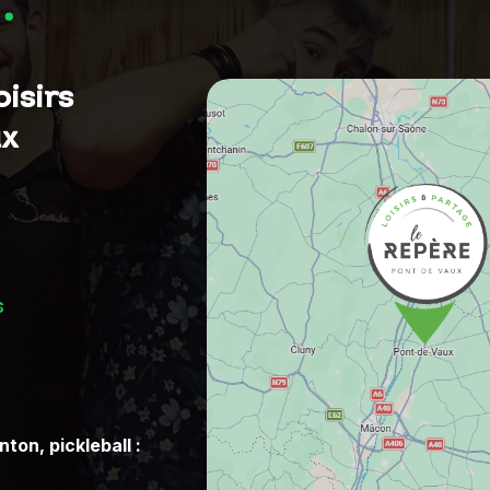
isirs
ux
s
ton, pickleball :