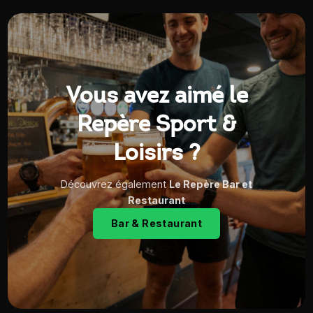
Vous avez aimé le
Repère Sport &
Loisirs ?
Découvrez également
Le Repère Bar et
Restaurant
Bar & Restaurant